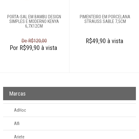
996581061
Televendas
PORTA-SAL EM BAMBU DESIGN
PIMENTEIRO EM PORCELANA
SIMPLES E MODERNO KENYA
STRAUSS SABLE 7,5CM
61
6,7X12CM
996588122
R$49,90 à vista
De R$120,00
Por R$99,90 à vista
Marcas
AdHoc
Alfi
Ariete