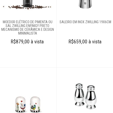
Complementos
para mesa
Açucareiros
MOEDOR ELÉTRICO DE PIMENTA OU
SALEIRO EM INOX ZWILLING 19X6CM
SAL ZWILLING ENFINIGY PRETO:
Caminhos de
MECANISMO DE CERÂMICA E DESIGN
MINIMALISTA
mesa
R$879,00 à vista
Cestas
R$659,00 à vista
Descanso de
panelas
Descanso de
talheres
Farinheira
Galheteiros
Guardanapos
Jogo para queijo
Lugar americano
Meleiras