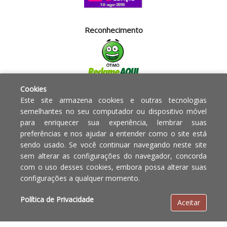
Reconhecimento
Cookies
Segurança
Este site armazena cookies e outras tecnologias
semelhantes no seu computador ou dispositivo móvel
para enriquecer sua experiência, lembrar suas
Powered by:
preferências e nos ajudar a entender como o site está
sendo usado. Se você continuar navegando neste site
Copyright © 2010 - 2017 Razão
Em caso de divergência de
sem alterar as configurações do navegador, concorda
social Blumenau - RA OBJETOS PARA
preços, o valor válido é o do
com o uso desses cookies, embora possa alterar suas
O LAR EIRELI CNPJ -
Carrinho de Compras.
configurações a qualquer momento.
12.772.829/0001-91 | CLS 302 bloco
E loja 33 Asa Sul - Brasília-DF - CEP:
Política de Privacidade
Aceitar
70.338-555