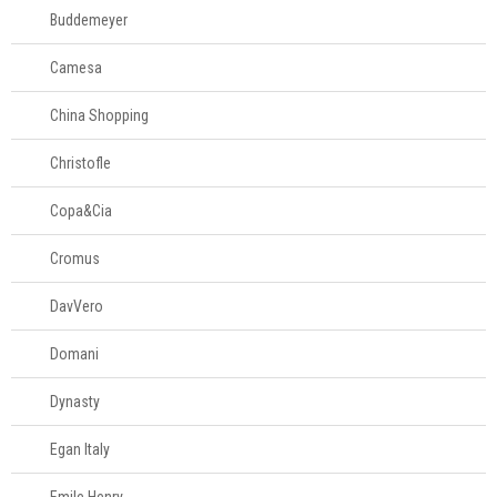
Buddemeyer
Camesa
China Shopping
Christofle
Copa&Cia
Cromus
DavVero
Domani
Dynasty
Egan Italy