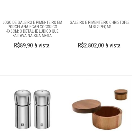
Molheiras
Porta-adoçantes
JOGO DE SALEIRO E PIMENTEIRO EM
Porta-guardanapo
SALEIRO E PIMENTEIRO CHRISTOFLE
PORCELANA EGAN COCORICO
ALBI 2 PEÇAS
Prato giratório
4X6CM: O DETALHE LÚDICO QUE
FALTAVA NA SUA MESA
Saleiro e
R$89,90 à vista
R$2.802,00 à vista
pimenteiro
Sopeira
Sousplats
Toalhas de mesa
Travessas
Copos e taças
Louças
Servir