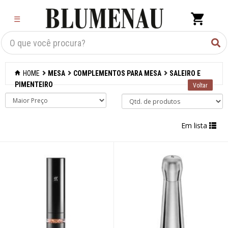
×
☰
Criar Lista
Organização
HOME
MESA
COMPLEMENTOS PARA MESA
SALEIRO E
Cozinha
PIMENTEIRO
Eletros
Em lista
Mesa
Acessórios
Bar
Café e chá