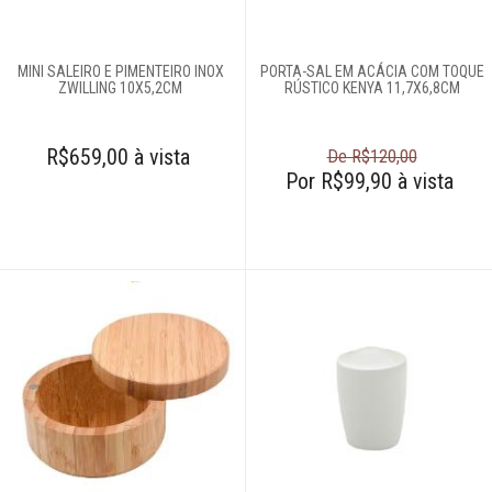
Talheres
MINI SALEIRO E PIMENTEIRO INOX
PORTA-SAL EM ACÁCIA COM TOQUE
ZWILLING 10X5,2CM
RÚSTICO KENYA 11,7X6,8CM
Cama e banho
R$659,00 à vista
De R$120,00
Por R$99,90 à vista
Móveis
Decoração
Login
Criar conta
Pesquisar Lista
Fale
Conosco
61