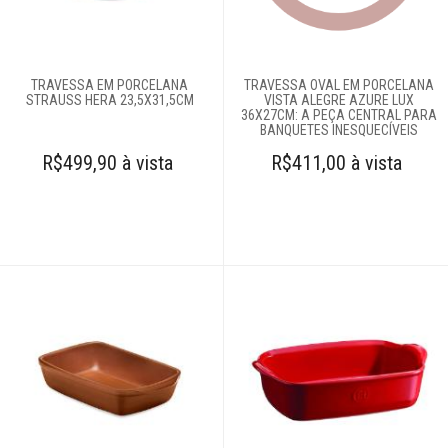
Complementos
para mesa
TRAVESSA EM PORCELANA
TRAVESSA OVAL EM PORCELANA
STRAUSS HERA 23,5X31,5CM
VISTA ALEGRE AZURE LUX
Copos e taças
36X27CM: A PEÇA CENTRAL PARA
BANQUETES INESQUECÍVEIS
R$499,90 à vista
R$411,00 à vista
Louças
Baixelas
Jogos de jantar
Jogos de pratos
Pratos
Travessas
Servir
Talheres