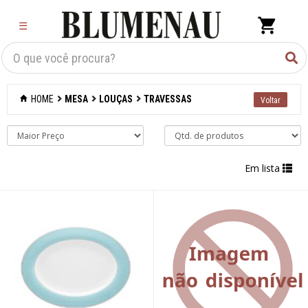
×
☰
Criar Lista
Organização
HOME
MESA
LOUÇAS
TRAVESSAS
Cozinha
Eletros
Em lista
Mesa
Acessórios
Bar
Café e chá