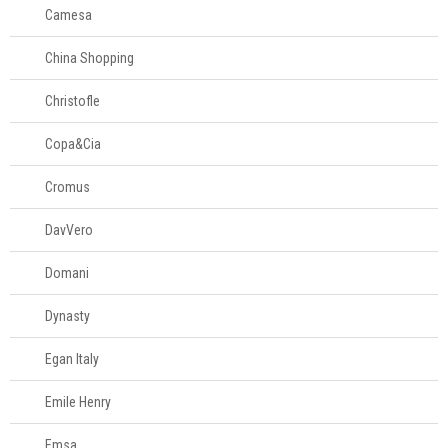
Camesa
China Shopping
Christofle
Copa&Cia
Cromus
DavVero
Domani
Dynasty
Egan Italy
Emile Henry
Emsa