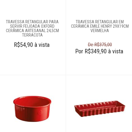
Cama e banho
TRAVESSA RETANGULAR PARA
TRAVESSA RETANGULAR EM
SERVIR FEIJOADA OXFORD
Móveis
CERÂMICA EMILE HENRY 29X19CM
CERÂMICA ARTESANAL 24,5CM
VERMELHA
TERRACOTA
Decoração
R$54,90 à vista
De R$375,00
Por R$349,90 à vista
Login
Criar conta
Pesquisar Lista
Fale
Conosco
61
996581061
Televendas