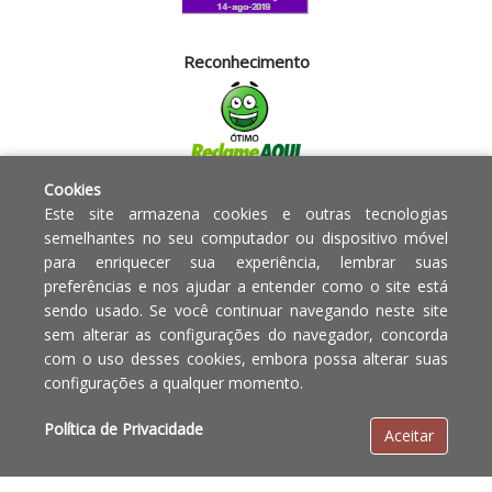
Reconhecimento
Cookies
Segurança
Este site armazena cookies e outras tecnologias
semelhantes no seu computador ou dispositivo móvel
para enriquecer sua experiência, lembrar suas
Powered by:
preferências e nos ajudar a entender como o site está
sendo usado. Se você continuar navegando neste site
Copyright © 2010 - 2017 Razão
Em caso de divergência de
sem alterar as configurações do navegador, concorda
social Blumenau - RA OBJETOS PARA
preços, o valor válido é o do
com o uso desses cookies, embora possa alterar suas
O LAR EIRELI CNPJ -
Carrinho de Compras.
configurações a qualquer momento.
12.772.829/0001-91 | CLS 302 bloco
E loja 33 Asa Sul - Brasília-DF - CEP:
Política de Privacidade
Aceitar
70.338-555