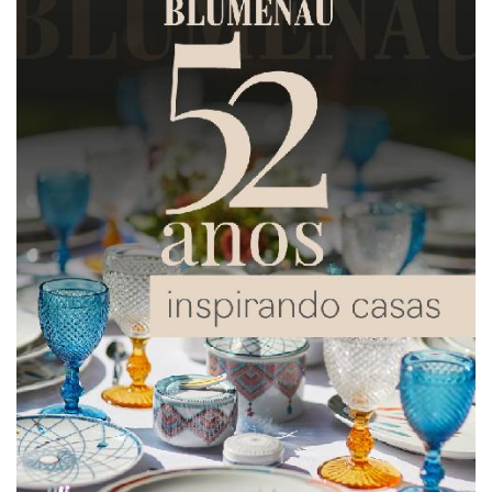
Login
Criar conta
Pesquisar Lista
Fale
Conosco
61
996581061
Televendas
61
996588122