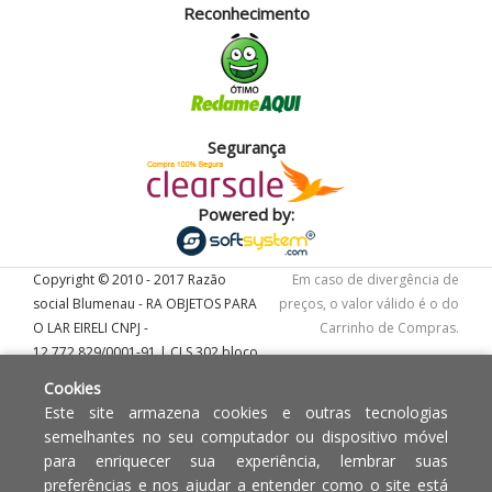
Reconhecimento
Segurança
Powered by:
Copyright © 2010 - 2017 Razão
Em caso de divergência de
social Blumenau - RA OBJETOS PARA
preços, o valor válido é o do
O LAR EIRELI CNPJ -
Carrinho de Compras.
12.772.829/0001-91 | CLS 302 bloco
E loja 33 Asa Sul - Brasília-DF - CEP:
Cookies
70.338-555
Este site armazena cookies e outras tecnologias
semelhantes no seu computador ou dispositivo móvel
para enriquecer sua experiência, lembrar suas
preferências e nos ajudar a entender como o site está