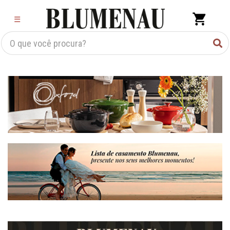
×
☰
Criar Lista
Organização
Cozinha
Eletros
Mesa
Cama e banho
Móveis
Decoração