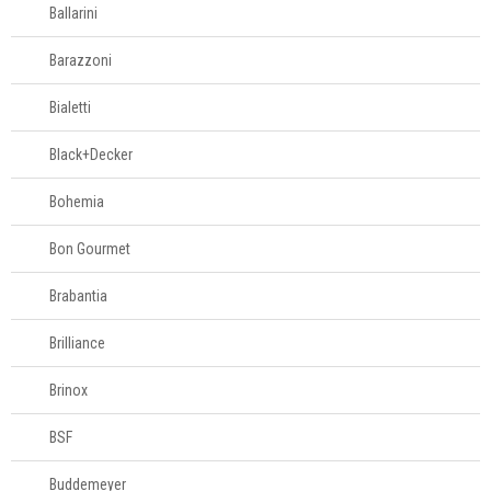
Ballarini
Barazzoni
Bialetti
Black+Decker
Bohemia
Bon Gourmet
Brabantia
Brilliance
Brinox
BSF
Buddemeyer