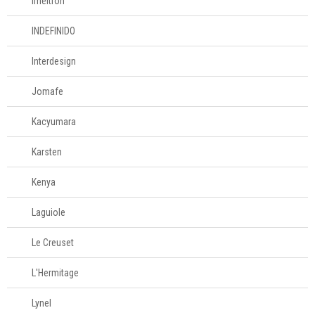
Imeltron
INDEFINIDO
Interdesign
Jomafe
Kacyumara
Karsten
Kenya
Laguiole
Le Creuset
L'Hermitage
Lynel