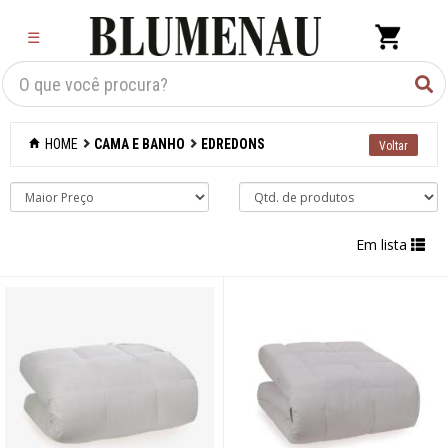
×
☰
Criar Lista
Organização
HOME
CAMA E BANHO
EDREDONS
Cozinha
Eletros
Em lista
Mesa
Cama e banho
Acessórios para
banheiro
Aromatizantes