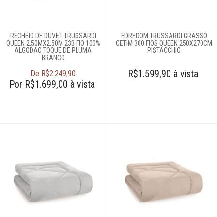
Roupões
RECHEIO DE DUVET TRUSSARDI
EDREDOM TRUSSARDI GRASSO
QUEEN 2,50MX2,50M 233 FIO 100%
CETIM 300 FIOS QUEEN 250X270CM
Tapetes
ALGODÃO TOQUE DE PLUMA
PISTACCHIO
BRANCO
R$1.599,90 à vista
De R$2.249,90
Toalhas
Por R$1.699,00 à vista
Travesseiros
Móveis
Decoração
Login
Criar conta