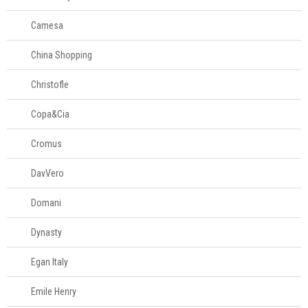
Camesa
China Shopping
Christofle
Copa&Cia
Cromus
DavVero
Domani
Dynasty
Egan Italy
Emile Henry