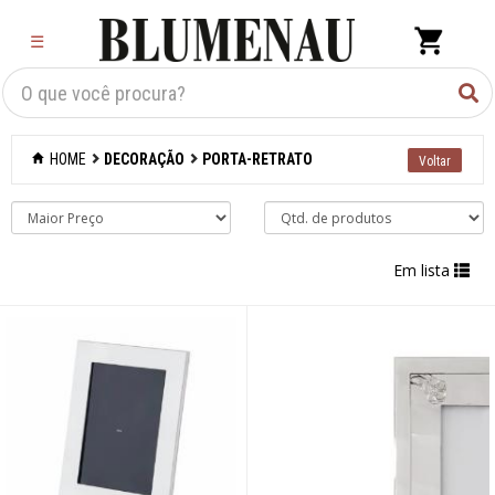
×
☰
Criar Lista
Organização
HOME
DECORAÇÃO
PORTA-RETRATO
Cozinha
Eletros
Em lista
Mesa
Cama e banho
Móveis
Decoração