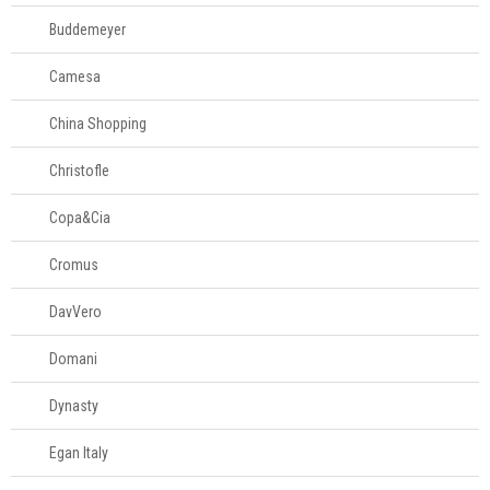
Buddemeyer
Camesa
China Shopping
Christofle
Copa&Cia
Cromus
DavVero
Domani
Dynasty
Egan Italy