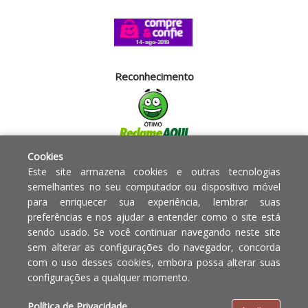
Reconhecimento
Cookies
Segurança
Este site armazena cookies e outras tecnologias
semelhantes no seu computador ou dispositivo móvel
para enriquecer sua experiência, lembrar suas
Powered by:
preferências e nos ajudar a entender como o site está
sendo usado. Se você continuar navegando neste site
Copyright © 2010 - 2017 Razão
Em caso de divergência de
sem alterar as configurações do navegador, concorda
social Blumenau - RA OBJETOS PARA
preços, o valor válido é o do
com o uso desses cookies, embora possa alterar suas
O LAR EIRELI CNPJ -
Carrinho de Compras.
configurações a qualquer momento.
12.772.829/0001-91 | CLS 302 bloco
E loja 33 Asa Sul - Brasília-DF - CEP:
Política de Privacidade