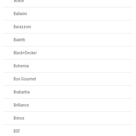
Ariete
Fale
Conosco
Ballarini
61
996581061
Barazzoni
Televendas
Bialetti
61
996588122
Black+Decker
Bohemia
Bon Gourmet
Brabantia
Brilliance
Brinox
BSF