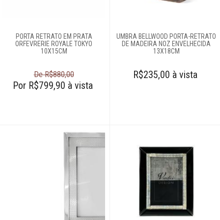
Esculturas
PORTA RETRATO EM PRATA
UMBRA BELLWOOD PORTA-RETRATO
ORFEVRERIE ROYALE TOKYO
DE MADEIRA NOZ ENVELHECIDA
Espelhos
10X15CM
13X18CM
R$235,00 à vista
De R$880,00
Fruteiras
Por R$799,90 à vista
Gardens
Garrafas
Petisqueiras
Porta-jóias
Porta-retrato