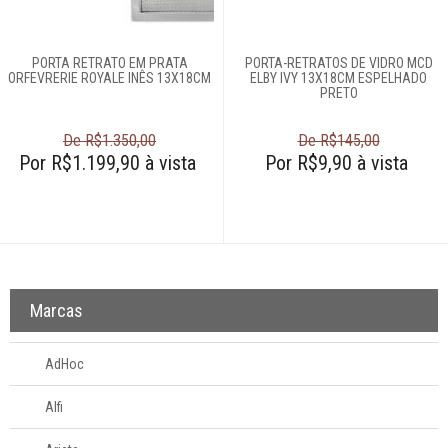
Quadros
PORTA RETRATO EM PRATA
PORTA-RETRATOS DE VIDRO MCD
ORFEVRERIE ROYALE INÊS 13X18CM
ELBY IVY 13X18CM ESPELHADO
PRETO
Relógios
De R$1.350,00
De R$145,00
Por R$1.199,90 à vista
Saladeiras
Por R$9,90 à vista
Tapetes
Vasos
Marcas
Login
AdHoc
Criar conta
Alfi
Pesquisar Lista