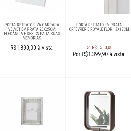
Abajures e
luminárias
PORTA-RETRATO RIVA CARRARA
PORTA RETRATO EM PRATA
Almofadas
VELVET EM PRATA 20X25CM:
ORFEVRERIE ROYALE FLOR 13X18CM
ELEGÂNCIA E DESIGN PARA SUAS
MEMÓRIAS
Arranjos
R$1.890,00 à vista
De R$1.550,00
Por R$1.399,90 à vista
Bombonieres
Castiçais
Centros de mesa
Cinzeiros
Complementos