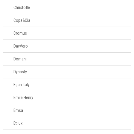
Christofle
Copa&Cia
Cromus
DavVero
Domani
Dynasty
Egan Italy
Emile Henry
Emsa
Etilux