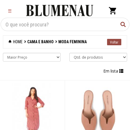
×
☰
Criar Lista
Organização
HOME
CAMA E BANHO
MODA FEMININA
Cozinha
Eletros
Em lista
Mesa
Cama e banho
Acessórios para
banheiro
Aromatizantes