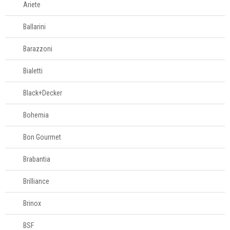
Ariete
Café e chá
Ballarini
Complementos
Barazzoni
para mesa
Bialetti
Copos e taças
Black+Decker
Bohemia
Louças
Bon Gourmet
Servir
Brabantia
Talheres
Brilliance
Brinox
Cama e banho
BSF