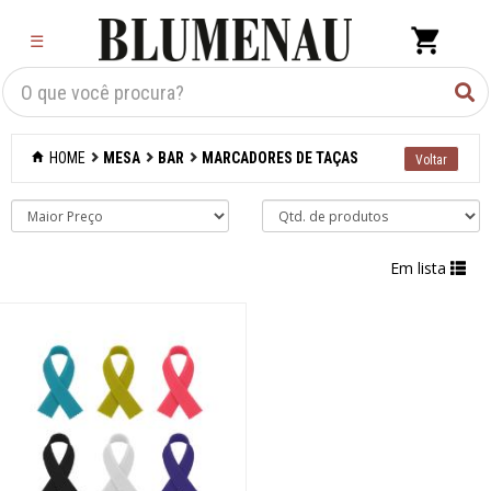
×
☰
Criar Lista
Organização
HOME
MESA
BAR
MARCADORES DE TAÇAS
Cozinha
Eletros
Em lista
Mesa
Acessórios
Bar
Abridores de
garrafas