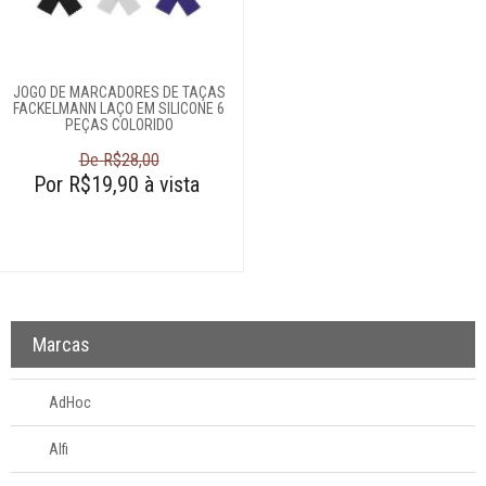
Acessórios
Adegas
Baldes para gelo
Champanheiras
JOGO DE MARCADORES DE TAÇAS
FACKELMANN LAÇO EM SILICONE 6
Coqueteleiras
PEÇAS COLORIDO
Decanters
De R$28,00
Por R$19,90 à vista
Dispenseres de
bebidas
Garrafas de
whisky
Máquina de água
Marcadores de
Marcas
taças
Pegadores de
AdHoc
gelo
Porta-copos
Alfi
Saca-rolhas