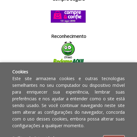
Reconhecimento
Cookies
Segurança
Este site armazena cookies e outras tecnologias
semelhantes no seu computador ou dispositivo móvel
para enriquecer sua experiência, lembrar suas
Powered by:
preferências e nos ajudar a entender como o site está
sendo usado. Se você continuar navegando neste site
Copyright © 2010 - 2017 Razão
Em caso de divergência de
sem alterar as configurações do navegador, concorda
social Blumenau - RA OBJETOS PARA
preços, o valor válido é o do
com o uso desses cookies, embora possa alterar suas
O LAR EIRELI CNPJ -
Carrinho de Compras.
configurações a qualquer momento.
12.772.829/0001-91 | CLS 302 bloco