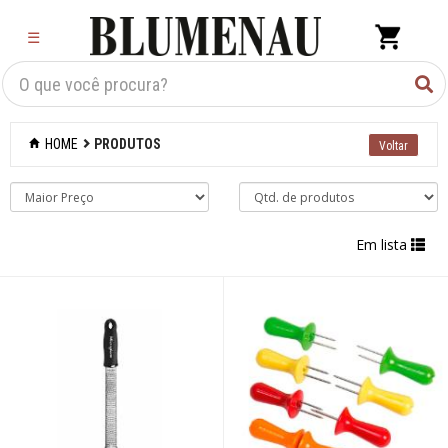
×
☰
Criar Lista
Organização
HOME
PRODUTOS
Cozinha
Eletros
Em lista
Mesa
Cama e banho
Móveis
Decoração