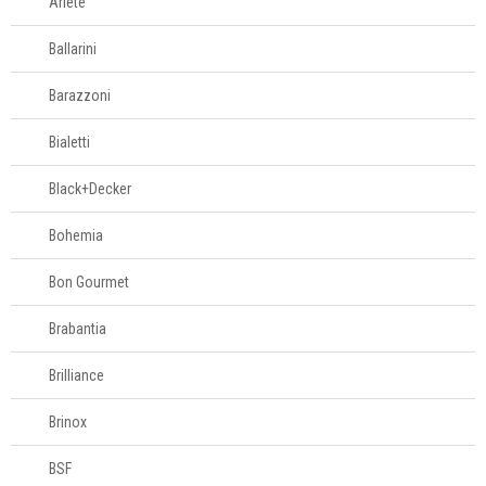
Ariete
Ballarini
Barazzoni
Bialetti
Black+Decker
Bohemia
Bon Gourmet
Brabantia
Brilliance
Brinox
BSF