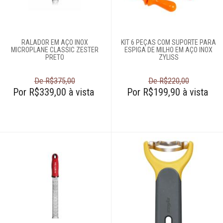
Login
Criar conta
RALADOR EM AÇO INOX
KIT 6 PEÇAS COM SUPORTE PARA
Pesquisar Lista
MICROPLANE CLASSIC ZESTER
ESPIGA DE MILHO EM AÇO INOX
PRETO
ZYLISS
Fale
Conosco
De R$375,00
De R$220,00
Por R$339,00 à vista
Por R$199,90 à vista
61
996581061
Televendas
61
996588122