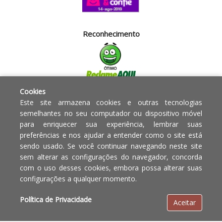
Reconhecimento
Cookies
Segurança
Este site armazena cookies e outras tecnologias
semelhantes no seu computador ou dispositivo móvel
para enriquecer sua experiência, lembrar suas
Powered by:
preferências e nos ajudar a entender como o site está
sendo usado. Se você continuar navegando neste site
Copyright © 2010 - 2017 Razão
Em caso de divergência de
sem alterar as configurações do navegador, concorda
social Blumenau - RA OBJETOS PARA
preços, o valor válido é o do
com o uso desses cookies, embora possa alterar suas
O LAR EIRELI CNPJ -
Carrinho de Compras.
configurações a qualquer momento.
12.772.829/0001-91 | CLS 302 bloco
E loja 33 Asa Sul - Brasília-DF - CEP:
Política de Privacidade
Aceitar
70.338-555