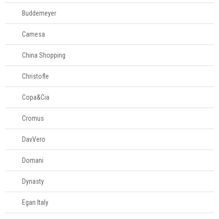
Buddemeyer
Camesa
China Shopping
Christofle
Copa&Cia
Cromus
DavVero
Domani
Dynasty
Egan Italy