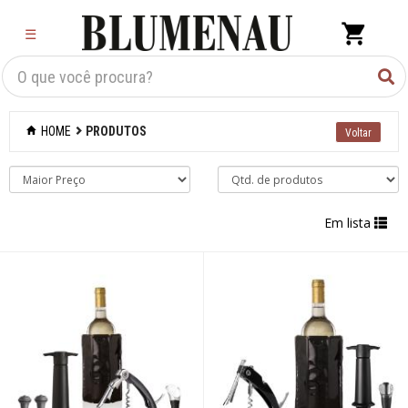
×
☰
Criar Lista
Organização
HOME
PRODUTOS
Cozinha
Eletros
Em lista
Mesa
Cama e banho
Móveis
Decoração