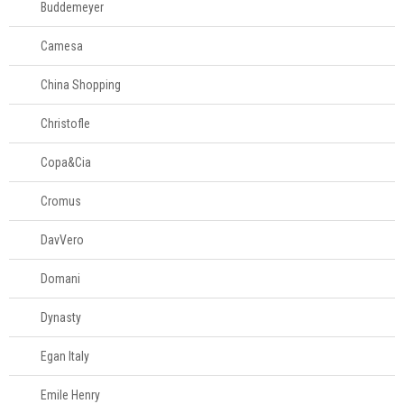
Buddemeyer
Camesa
China Shopping
Christofle
Copa&Cia
Cromus
DavVero
Domani
Dynasty
Egan Italy
Emile Henry