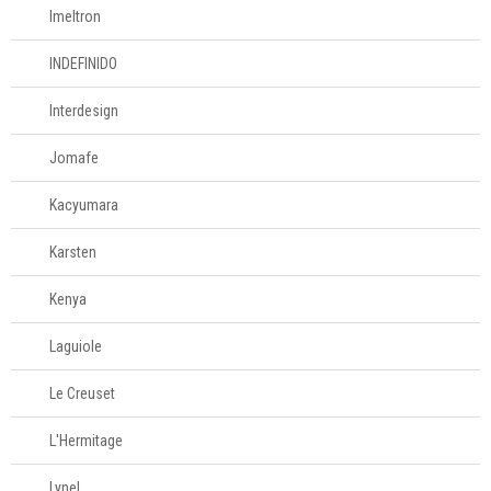
Imeltron
INDEFINIDO
Interdesign
Jomafe
Kacyumara
Karsten
Kenya
Laguiole
Le Creuset
L'Hermitage
Lynel