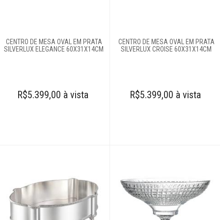
Abajures e
luminárias
CENTRO DE MESA OVAL EM PRATA
CENTRO DE MESA OVAL EM PRATA
Almofadas
SILVERLUX ELEGANCE 60X31X14CM
SILVERLUX CROISE 60X31X14CM
Arranjos
R$5.399,00 à vista
R$5.399,00 à vista
Bombonieres
Castiçais
Centros de mesa
Cinzeiros
Complementos