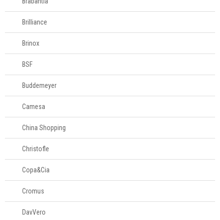
Brabantia
Brilliance
Brinox
BSF
Buddemeyer
Camesa
China Shopping
Christofle
Copa&Cia
Cromus
DavVero