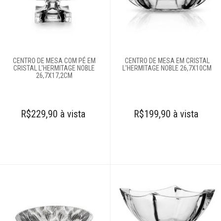
Quadros
Relógios
CENTRO DE MESA COM PÉ EM
CENTRO DE MESA EM CRISTAL
CRISTAL L'HERMITAGE NOBLE
L'HERMITAGE NOBLE 26,7X10CM
26,7X17,2CM
Saladeiras
Tapetes
R$229,90 à vista
R$199,90 à vista
Vasos
Login
Criar conta
Pesquisar Lista