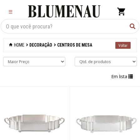
×
☰
Criar Lista
Organização
HOME
DECORAÇÃO
CENTROS DE MESA
Cozinha
Eletros
Em lista
Mesa
Cama e banho
Móveis
Decoração