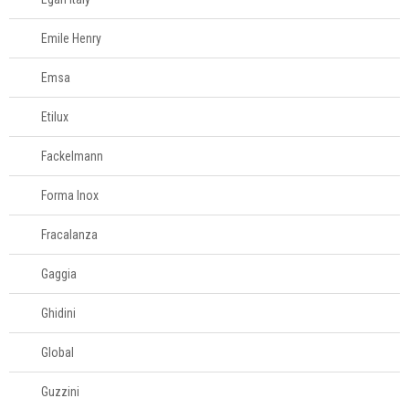
Decoração
Emile Henry
Login
Emsa
Criar conta
Etilux
Pesquisar Lista
Fackelmann
Fale
Conosco
Forma Inox
61
996581061
Fracalanza
Televendas
Gaggia
61
Ghidini
996588122
Global
Guzzini