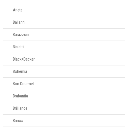
servir
Ariete
Churrasco
Ballarini
Barazzoni
Linha infantil
Bialetti
Panelas
Black+Decker
Caçarolas
Caldeirões
Bohemia
Cozi-vapor
Bon Gourmet
Cuscuzeiras
Espagueteiras
Brabantia
Fervedores
Brilliance
Fondue
Frigideiras e grills
Brinox