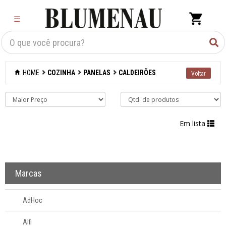
×
☰
Criar Lista
Organização
HOME
COZINHA
PANELAS
CALDEIRÕES
Cozinha
Acessórios para
confeitaria
Em lista
Acessórios para
cozinhar
Marcas
Acessórios para
organizar
AdHoc
Acessórios para
Alfi