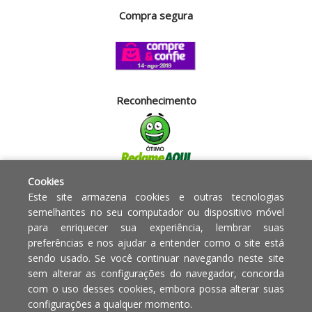
Compra segura
Reconhecimento
Cookies
Segurança
Este site armazena cookies e outras tecnologias
semelhantes no seu computador ou dispositivo móvel
para enriquecer sua experiência, lembrar suas
Powered by:
preferências e nos ajudar a entender como o site está
sendo usado. Se você continuar navegando neste site
Copyright © 2010 - 2017 Razão
Em caso de divergência de
sem alterar as configurações do navegador, concorda
social Blumenau - RA OBJETOS PARA
preços, o valor válido é o do
com o uso desses cookies, embora possa alterar suas
O LAR EIRELI CNPJ -
Carrinho de Compras.
configurações a qualquer momento.