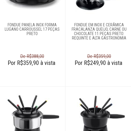
servir
Churrasco
FONDUE PANELA INOX FORMA
FONDUE EM INOX E CERÂMICA
LUGANO CARROUSSEL 17 PEÇAS
FRACALANZA QUEIJO, CARNE OU
PRETO
CHOCOLATE 11 PEÇAS PRETO:
Linha infantil
REQUINTE E ALTA GASTRONOMIA
Panelas
De R$388,00
De R$359,00
Por R$359,90 à vista
Por R$249,90 à vista
Caçarolas
Caldeirões
Cozi-vapor
Cuscuzeiras
Espagueteiras
Fervedores
Fondue
Frigideiras e grills