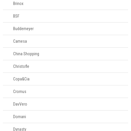
Brinox
BSF
Buddemeyer
Camesa
China Shopping
Christofle
Copa&Cia
Cromus
DavVero
Domani
Dynasty