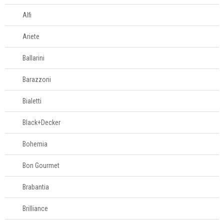
Decoração
Alfi
Login
Ariete
Criar conta
Ballarini
Pesquisar Lista
Barazzoni
Fale
Bialetti
Conosco
61
Black+Decker
996581061
Bohemia
Televendas
61
Bon Gourmet
996588122
Brabantia
Brilliance