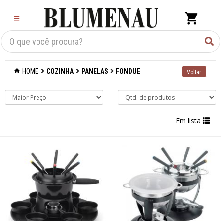
×
☰
Criar Lista
Organização
HOME
COZINHA
PANELAS
FONDUE
Cozinha
Acessórios para
confeitaria
Em lista
Acessórios para
cozinhar
Acessórios para
organizar
Acessórios para