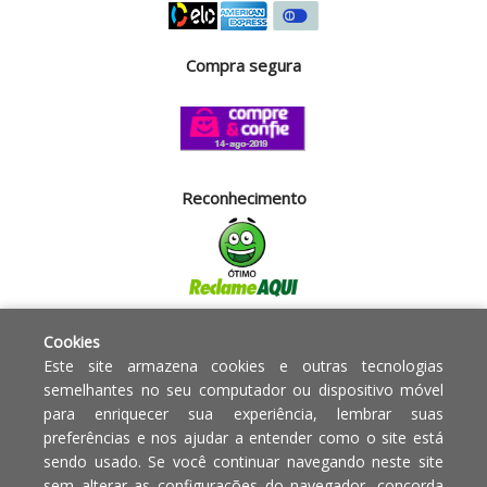
Compra segura
Reconhecimento
Segurança
Cookies
Este site armazena cookies e outras tecnologias
semelhantes no seu computador ou dispositivo móvel
Powered by:
para enriquecer sua experiência, lembrar suas
preferências e nos ajudar a entender como o site está
sendo usado. Se você continuar navegando neste site
Copyright © 2010 - 2017 Razão
Em caso de divergência de
sem alterar as configurações do navegador, concorda
social Blumenau - RA OBJETOS PARA
preços, o valor válido é o do