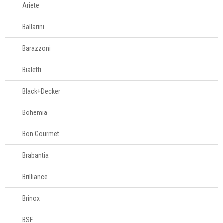
Ariete
Porta-pão
Porta-papel
Ballarini
Porta-talheres
Barazzoni
Porta-utensílios
Potes para
Bialetti
mantimentos
Black+Decker
Pratos para bolo
Queijeiras
Bohemia
Acessórios para
Bon Gourmet
servir
Brabantia
Churrasco
Brilliance
Brinox
Linha infantil
BSF