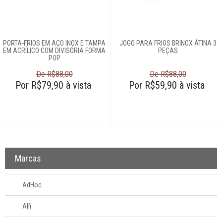
Boleiras
Dispensers de
cereais
PORTA-FRIOS EM AÇO INOX E TAMPA
JOGO PARA FRIOS BRINOX ÁTINA 3
EM ACRÍLICO COM DIVISÓRIA FORMA
PEÇAS
Escorredores de
POP
pratos
De R$88,00
De R$88,00
Formas de gelo
Por R$79,90 à vista
Por R$59,90 à vista
Fruteiras
Funil
Gamelas
Lancheira
Pia
Marcas
Porta-detergente
Porta-frios
AdHoc
Porta-
guardanapos
Alfi
Porta-ovos