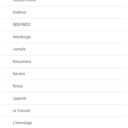
Hudson Home
Imeltron
INDEFINIDO
Interdesign
Jomafe
Kacyumara
Karsten
Kenya
Laguiole
Le Creuset
L'Hermitage