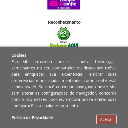
Reconhecimento
Cookies
Segurança
Este site armazena cookies e outras tecnologias
semelhantes no seu computador ou dispositivo móvel
para enriquecer sua experiência, lembrar suas
Powered by:
preferências e nos ajudar a entender como o site está
sendo usado. Se você continuar navegando neste site
Copyright © 2010 - 2017 Razão
Em caso de divergência de
sem alterar as configurações do navegador, concorda
social Blumenau - RA OBJETOS PARA
preços, o valor válido é o do
com o uso desses cookies, embora possa alterar suas
O LAR EIRELI CNPJ -
Carrinho de Compras.
configurações a qualquer momento.
12.772.829/0001-91 | CLS 302 bloco
E loja 33 Asa Sul - Brasília-DF - CEP:
Política de Privacidade
Aceitar
70.338-555