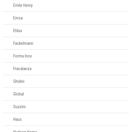
Fale
Emile Henry
Conosco
61
Emsa
996581061
Etilux
Televendas
61
Fackelmann
996588122
Forma Inox
Fracalanza
Ghidini
Global
Guzzini
Haus