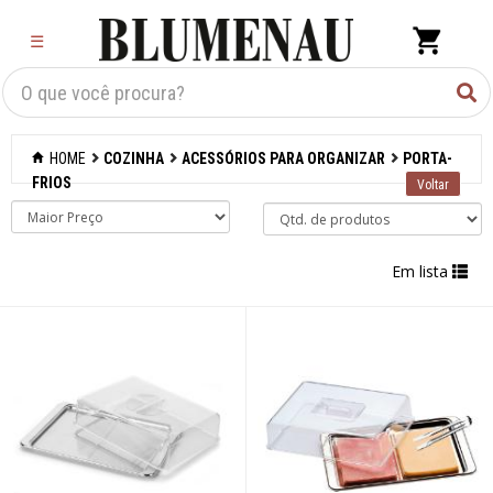
×
☰
Criar Lista
Organização
HOME
COZINHA
ACESSÓRIOS PARA ORGANIZAR
PORTA-
Cozinha
FRIOS
Acessórios para
confeitaria
Em lista
Acessórios para
cozinhar
Acessórios para
organizar
Acessórios
Barras