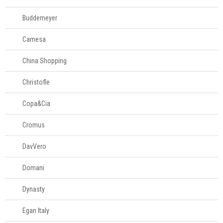
Panelas
Buddemeyer
Eletros
Camesa
China Shopping
Mesa
Christofle
Cama e banho
Copa&Cia
Móveis
Cromus
Decoração
DavVero
Domani
Login
Criar conta
Dynasty
Pesquisar Lista
Egan Italy