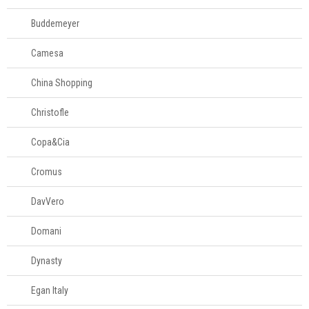
Buddemeyer
Camesa
China Shopping
Christofle
Copa&Cia
Cromus
DavVero
Domani
Dynasty
Egan Italy