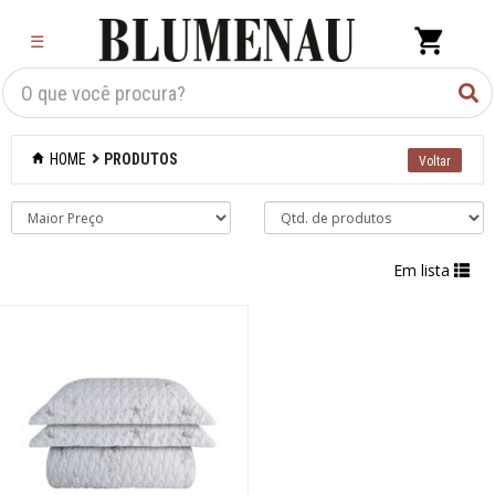
×
☰
Criar Lista
Organização
HOME
PRODUTOS
Cozinha
Eletros
Em lista
Mesa
Cama e banho
Móveis
Decoração