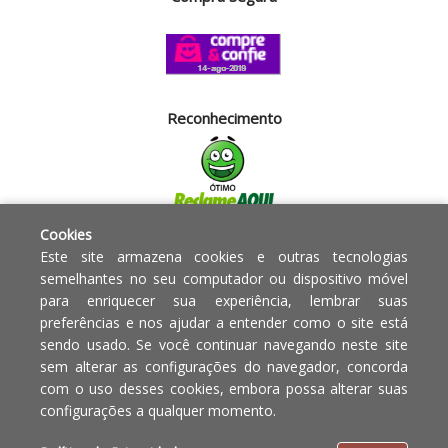
Reconhecimento
Cookies
Segurança
Este site armazena cookies e outras tecnologias
semelhantes no seu computador ou dispositivo móvel
para enriquecer sua experiência, lembrar suas
Powered by:
preferências e nos ajudar a entender como o site está
sendo usado. Se você continuar navegando neste site
Copyright © 2010 - 2017 Razão
Em caso de divergência de
sem alterar as configurações do navegador, concorda
social Blumenau - RA OBJETOS PARA
preços, o valor válido é o do
com o uso desses cookies, embora possa alterar suas
O LAR EIRELI CNPJ -
Carrinho de Compras.
configurações a qualquer momento.
12.772.829/0001-91 | CLS 302 bloco