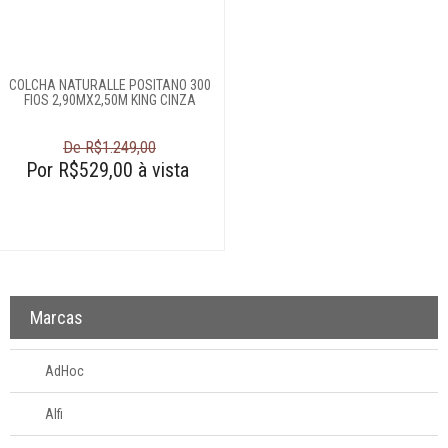
Login
Criar conta
COLCHA NATURALLE POSITANO 300
Pesquisar Lista
FIOS 2,90MX2,50M KING CINZA
Fale
De R$1.249,00
Conosco
Por R$529,00 à vista
61
996581061
Televendas
61
996588122
Marcas
AdHoc
Alfi