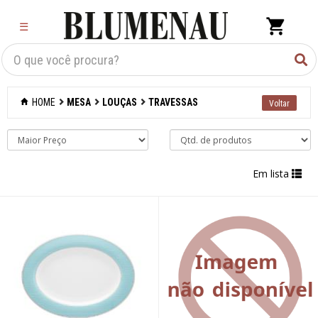
×
☰
Criar Lista
Organização
HOME
MESA
LOUÇAS
TRAVESSAS
Cozinha
Eletros
Em lista
Mesa
Acessórios
Bar
Café e chá