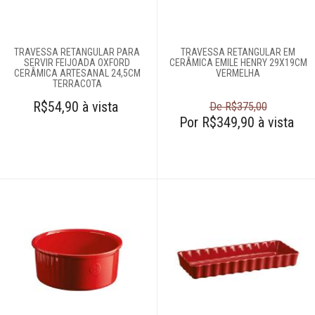
Cama e banho
TRAVESSA RETANGULAR PARA
TRAVESSA RETANGULAR EM
SERVIR FEIJOADA OXFORD
Móveis
CERÂMICA EMILE HENRY 29X19CM
CERÂMICA ARTESANAL 24,5CM
VERMELHA
TERRACOTA
Decoração
R$54,90 à vista
De R$375,00
Por R$349,90 à vista
Login
Criar conta
Pesquisar Lista
Fale
Conosco
61
996581061
Televendas