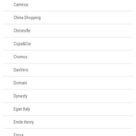
Camesa
China Shopping
Christofle
Copa&Cia
Cromus
DavVero
Domani
Dynasty
Egan Italy
Emile Henry
Emsa