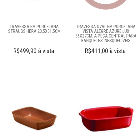
Complementos
para mesa
TRAVESSA EM PORCELANA
TRAVESSA OVAL EM PORCELANA
STRAUSS HERA 23,5X31,5CM
VISTA ALEGRE AZURE LUX
Copos e taças
36X27CM: A PEÇA CENTRAL PARA
BANQUETES INESQUECÍVEIS
R$499,90 à vista
R$411,00 à vista
Louças
Baixelas
Jogos de jantar
Jogos de pratos
Pratos
Travessas
Servir
Talheres