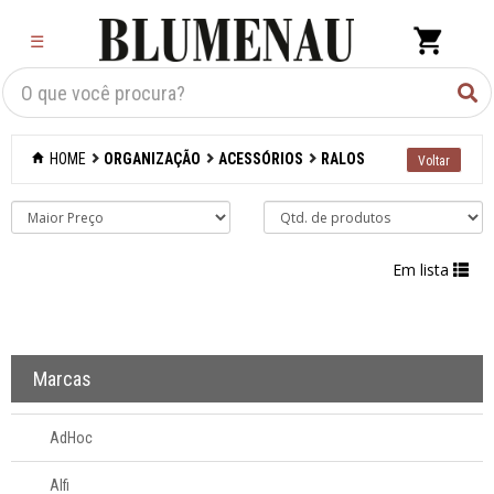
×
☰
Criar Lista
Organização
HOME
ORGANIZAÇÃO
ACESSÓRIOS
RALOS
Acessórios
Organizadores de
pia
Ralos
Em lista
Caixas
organizadoras
Marcas
Carrinhos e
fruteiras
AdHoc
Alfi