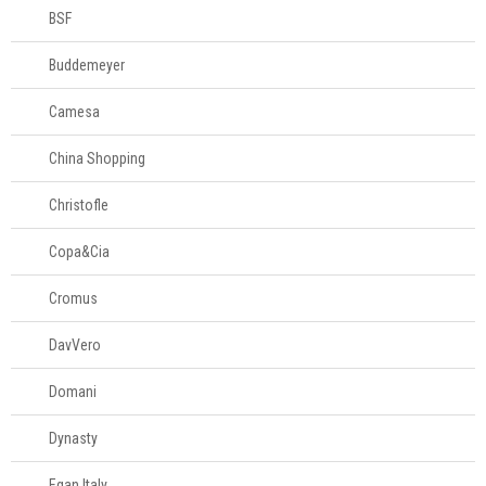
BSF
Rodos
Buddemeyer
Camesa
Tábua de passar
roupas
China Shopping
Vassouras
Christofle
Copa&Cia
Cozinha
Cromus
Eletros
DavVero
Mesa
Domani
Cama e banho
Dynasty
Egan Italy