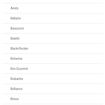
Cesto de roupas
Ariete
Cestos
Ballarini
organizadores
Barazzoni
Escovas
Bialetti
Espanadores
Black+Decker
Lixeiras
Bohemia
Bon Gourmet
Mops
Brabantia
Organizadores
Brilliance
multiuso
Brinox
Porta-controle