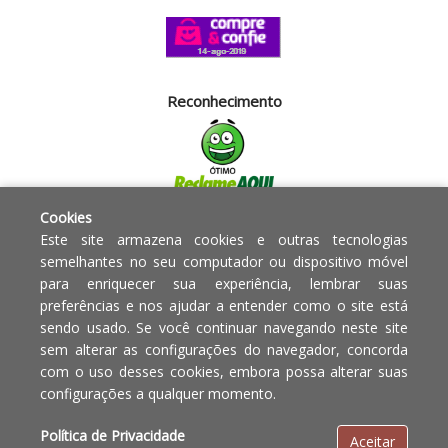
Reconhecimento
Cookies
Segurança
Este site armazena cookies e outras tecnologias
semelhantes no seu computador ou dispositivo móvel
para enriquecer sua experiência, lembrar suas
Powered by:
preferências e nos ajudar a entender como o site está
sendo usado. Se você continuar navegando neste site
Copyright © 2010 - 2017 Razão
Em caso de divergência de
sem alterar as configurações do navegador, concorda
social Blumenau - RA OBJETOS PARA
preços, o valor válido é o do
com o uso desses cookies, embora possa alterar suas
O LAR EIRELI CNPJ -
Carrinho de Compras.
configurações a qualquer momento.
12.772.829/0001-91 | CLS 302 bloco
E loja 33 Asa Sul - Brasília-DF - CEP:
Política de Privacidade
Aceitar