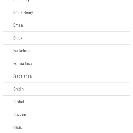
Móveis
Emile Henry
Decoração
Emsa
Login
Etilux
Criar conta
Fackelmann
Pesquisar Lista
Forma Inox
Fale
Conosco
Fracalanza
61
996581061
Ghidini
Televendas
Global
61
Guzzini
996588122
Haus