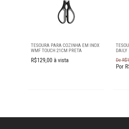
Amassadores de
batatas
Assadeiras e
formas
Balanças
Batedores
TESOURA PARA COZINHA EM INOX
TESOU
Batedores de
WMF TOUCH 21CM PRETA
DAILY
carne
R$129,00 à vista
Boleadores
De R$1
Por R
Bowls
Centrífugas
Colheres para
servir
Conchas
Cortadores
Cozi-vapore
Descascadores