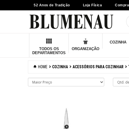
52 Anos de Tradição
Loja Física
Compra
×
Criar Lista
Organização
COZINHA
Cozinha
TODOS OS
ORGANIZAÇÃO
DEPARTAMENTOS
Acessórios para
confeitaria
HOME
COZINHA
ACESSÓRIOS PARA COZINHAR
Acessórios para
cozinhar
Abridores de latas
Acessórios
Afiadores de
facas manuais