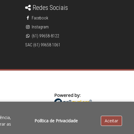
Redes Sociais
Facebook
Instagram
(61) 99658-8122
SAC (61) 99658 1061
Powered by:
cia de preços, o valor válido é o do Carrinho de Compras.
ência,
Política de Privacidade
Aceitar
rar as