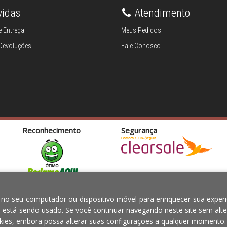
vidas
Atendimento
 Entrega
Meus Pedidos
 Devoluções
Fale Conosco
Reconhecimento
Segurança
TOS PARA O LAR EIRELI CNPJ -
Em caso de divergên
 no seu computador ou dispositivo móvel para enriquecer sua experi
ília-DF - CEP: 70.338-555
e está sendo usado. Se você continuar navegando neste site sem alte
ies, embora possa alterar suas configurações a qualquer momento.