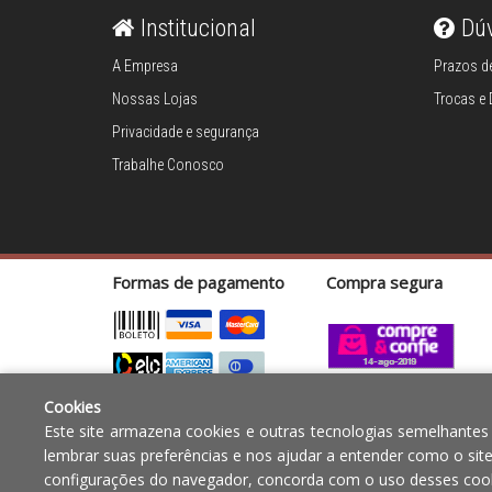
Escorredores
Institucional
Dú
Escumadeiras
A Empresa
Prazos de
Espátulas e
Nossas Lojas
Trocas e
utensílios
Privacidade e segurança
Espremedores de
alho
Trabalhe Conosco
Espremedores de
limão
Facas
Fatiadores
Formas de pagamento
Compra segura
manuais
Formas para
hamburguers
Jarras medidoras
Cookies
Copyright © 2010 - 2017 Razão social Blumenau - RA OBJE
Jogo trinchante
Este site armazena cookies e outras tecnologias semelhantes
12.772.829/0001-91 | CLS 302 bloco E loja 33 Asa Sul - Bras
lembrar suas preferências e nos ajudar a entender como o sit
Luvas
configurações do navegador, concorda com o uso desses cook
Maçaricos