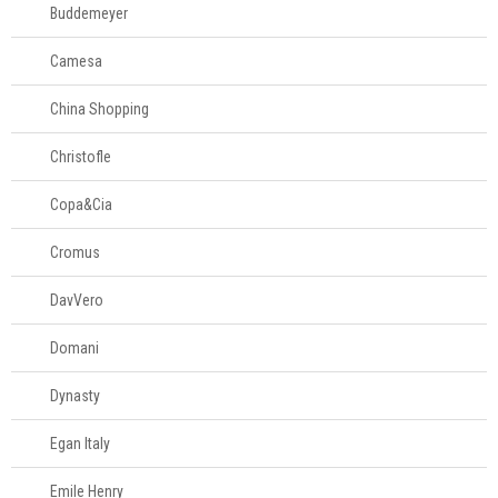
Fale
Buddemeyer
Conosco
61
Camesa
996581061
China Shopping
Televendas
61
Christofle
996588122
Copa&Cia
Cromus
DavVero
Domani
Dynasty
Egan Italy
Emile Henry