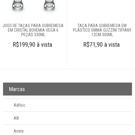
Complementos
para mesa
JOGO DE TAÇAS PARA SOBREMESA
TAÇA PARA SOBREMESA EM
EM CRISTAL BOHEMIA VEGA 6
PLÁSTICO SMMA GUZZINI TIFFANY
Copos e taças
PEÇAS 330ML
12CM 300ML
R$199,90 à vista
R$71,90 à vista
Louças
Servir
Aparelhos de chá
e café
Marcas
Cremeira
Linha avulsa
AdHoc
Petisqueiras
Ramequin
Alfi
Sobremesa
Ariete