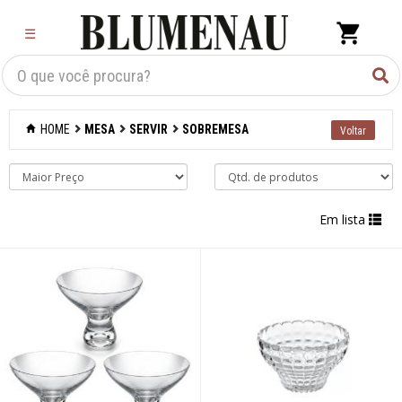
×
☰
Criar Lista
Organização
HOME
MESA
SERVIR
SOBREMESA
Cozinha
Eletros
Em lista
Mesa
Acessórios
Bar
Café e chá