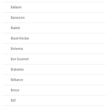
Travessas
Utensílios para
Ballarini
sushi
Barazzoni
Talheres
Bialetti
Black+Decker
Cama e banho
Bohemia
Móveis
Bon Gourmet
Decoração
Brabantia
Login
Brilliance
Criar conta
Brinox
Pesquisar Lista
BSF