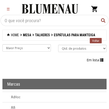
×
☰
Criar Lista
Organização
HOME
MESA
TALHERES
ESPÁTULAS PARA MANTEIGA
Cozinha
Eletros
Em lista
Mesa
Acessórios
Marcas
Bar
AdHoc
Café e chá
Alfi