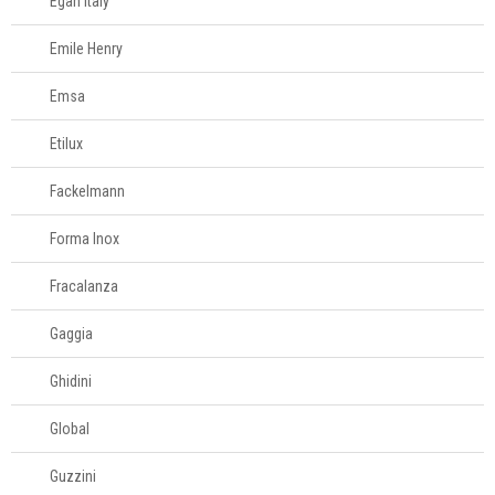
Egan Italy
Televendas
Emile Henry
61
996588122
Emsa
Etilux
Fackelmann
Forma Inox
Fracalanza
Gaggia
Ghidini
Global
Guzzini