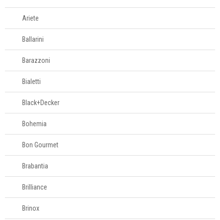
Complementos
Ariete
para mesa
Ballarini
Copos e taças
Barazzoni
Louças
Bialetti
Black+Decker
Servir
Bohemia
Talheres
Bon Gourmet
Colheres
Brabantia
Complementos
Espátulas para
Brilliance
manteiga
Facas
Brinox