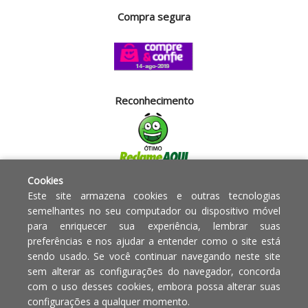
Compra segura
Reconhecimento
Cookies
Segurança
Este site armazena cookies e outras tecnologias
semelhantes no seu computador ou dispositivo móvel
para enriquecer sua experiência, lembrar suas
Powered by:
preferências e nos ajudar a entender como o site está
sendo usado. Se você continuar navegando neste site
Copyright © 2010 - 2017 Razão
Em caso de divergência de
sem alterar as configurações do navegador, concorda
social Blumenau - RA OBJETOS PARA
preços, o valor válido é o do
com o uso desses cookies, embora possa alterar suas
O LAR EIRELI CNPJ -
Carrinho de Compras.
configurações a qualquer momento.