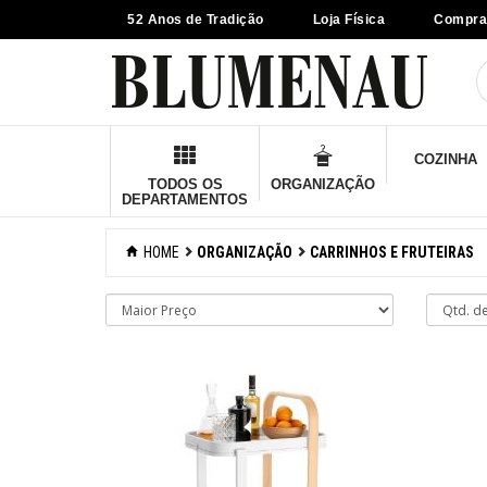
52 Anos de Tradição
Loja Física
Compra
×
Criar Lista
Organização
COZINHA
Acessórios
TODOS OS
ORGANIZAÇÃO
DEPARTAMENTOS
Caixas
organizadoras
HOME
ORGANIZAÇÃO
CARRINHOS E FRUTEIRAS
Carrinhos e
fruteiras
Cesto de roupas
Cestos