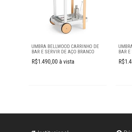
organizadores
Escovas
Espanadores
UMBRA BELLWOOD CARRINHO DE
UMBRA
Lixeiras
BAR E SERVIR DE AÇO BRANCO
BAR E
R$1.490,00 à vista
R$1.4
Mops
Organizadores
multiuso
Porta-controle
Rodos