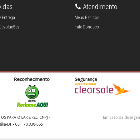
vidas
Atendimento
 Entrega
Meus Pedidos
 Devoluções
Fale Conosco
Reconhecimento
Segurança
TOS PARA O LAR EIRELI CNPJ -
Em caso de divergên
ília-DF - CEP: 70.338-555