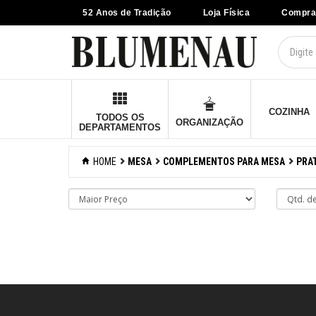
52 Anos de Tradição
Loja Física
Compra
×
Criar Lista
Organização
Cozinha
COZINHA
TODOS OS
ORGANIZAÇÃO
DEPARTAMENTOS
Eletros
HOME
MESA
COMPLEMENTOS PARA MESA
PRA
Mesa
Acessórios
Bar
Café e chá