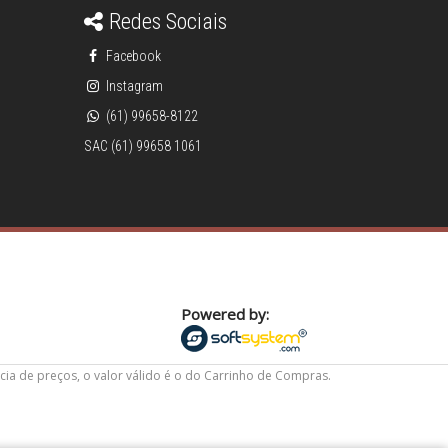
Redes Sociais
Facebook
Instagram
(61) 99658-8122
SAC (61) 99658 1061
Powered by:
cia de preços, o valor válido é o do Carrinho de Compras.