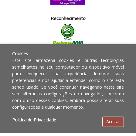
Reconhecimento
Cookies
Segurança
Este site armazena cookies e outras tecnologias
semelhantes no seu computador ou dispositivo móvel
para enriquecer sua experiência, lembrar suas
Powered by:
preferências e nos ajudar a entender como o site está
sendo usado. Se você continuar navegando neste site
Copyright © 2010 - 2017 Razão
Em caso de divergência de
sem alterar as configurações do navegador, concorda
social Blumenau - RA OBJETOS PARA
preços, o valor válido é o do
com o uso desses cookies, embora possa alterar suas
O LAR EIRELI CNPJ -
Carrinho de Compras.
configurações a qualquer momento.
12.772.829/0001-91 | CLS 302 bloco
E loja 33 Asa Sul - Brasília-DF - CEP:
Política de Privacidade
Aceitar
70.338-555