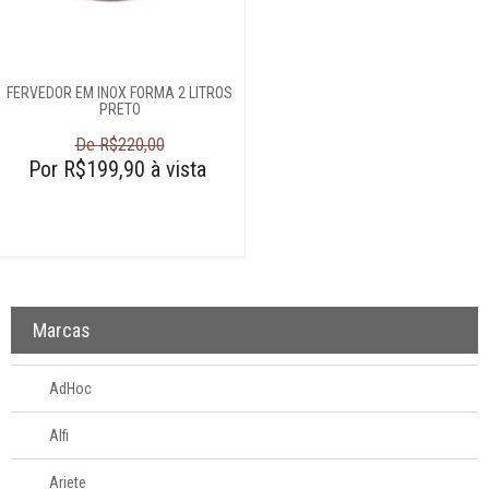
servir
Churrasco
FERVEDOR EM INOX FORMA 2 LITROS
PRETO
Linha infantil
De R$220,00
Por R$199,90 à vista
Panelas
Caçarolas
Caldeirões
Cozi-vapor
Marcas
Cuscuzeiras
Espagueteiras
AdHoc
Fervedores
Fondue
Alfi
Frigideiras e grills
Ariete