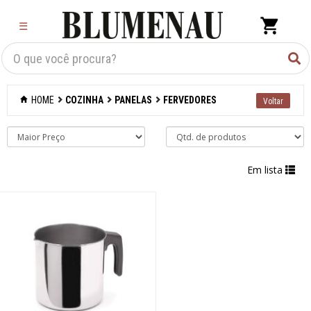
×
☰
Criar Lista
Organização
HOME
COZINHA
PANELAS
FERVEDORES
Cozinha
Acessórios para
confeitaria
Em lista
Acessórios para
cozinhar
Acessórios para
organizar
Acessórios para