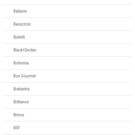
Jogos de panelas
Panelas avulsas
Ballarini
Panelas de
Barazzoni
pressão
Panelas wok
Bialetti
Panquequeiras
Black+Decker
Pipoqueiras
Rechaud
Bohemia
Bon Gourmet
Eletros
Brabantia
Mesa
Brilliance
Cama e banho
Brinox
Móveis
BSF