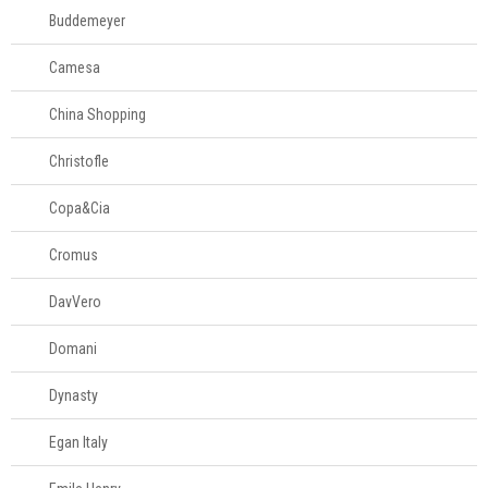
Decoração
Buddemeyer
Camesa
Login
China Shopping
Criar conta
Pesquisar Lista
Christofle
Copa&Cia
Fale
Conosco
61
Cromus
996581061
DavVero
Televendas
Domani
61
996588122
Dynasty
Egan Italy