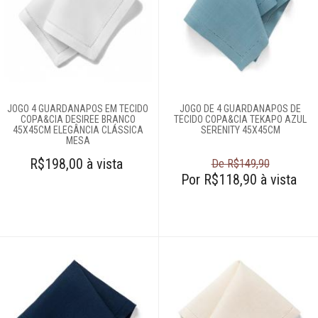
Complementos
para mesa
Açucareiros
Caminhos de
mesa
JOGO 4 GUARDANAPOS EM TECIDO
JOGO DE 4 GUARDANAPOS DE
Cestas
COPA&CIA DESIREE BRANCO
TECIDO COPA&CIA TEKAPO AZUL
45X45CM ELEGÂNCIA CLÁSSICA
SERENITY 45X45CM
Descanso de
MESA
panelas
R$198,00 à vista
De R$149,90
Descanso de
Por R$118,90 à vista
talheres
Farinheira
Galheteiros
Guardanapos
Jogo para queijo
Lugar americano
Meleiras