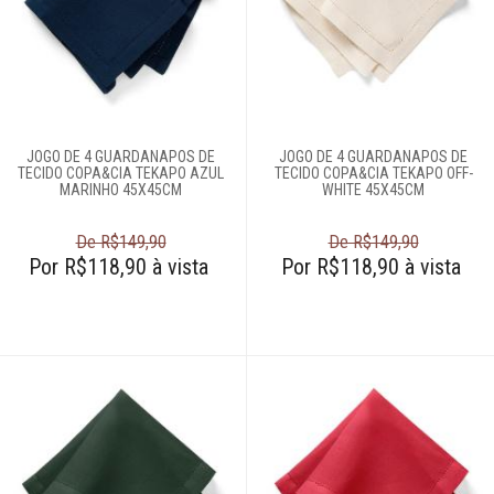
Molheiras
Porta-adoçantes
Porta-guardanapo
Prato giratório
Saleiro e
JOGO DE 4 GUARDANAPOS DE
JOGO DE 4 GUARDANAPOS DE
TECIDO COPA&CIA TEKAPO AZUL
TECIDO COPA&CIA TEKAPO OFF-
pimenteiro
MARINHO 45X45CM
WHITE 45X45CM
Sopeira
Sousplats
De R$149,90
De R$149,90
Por R$118,90 à vista
Por R$118,90 à vista
Toalhas de mesa
Travessas
Copos e taças
Louças
Servir