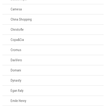
Camesa
China Shopping
Christofle
Copa&Cia
Cromus
DavVero
Domani
Dynasty
Egan Italy
Emile Henry