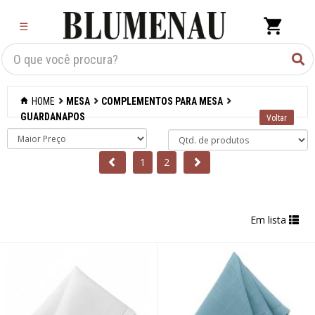
×
☰
Criar Lista
Organização
HOME
MESA
COMPLEMENTOS PARA MESA
Cozinha
GUARDANAPOS
Eletros
1
2
Mesa
Acessórios
Em lista
Bar
Café e chá