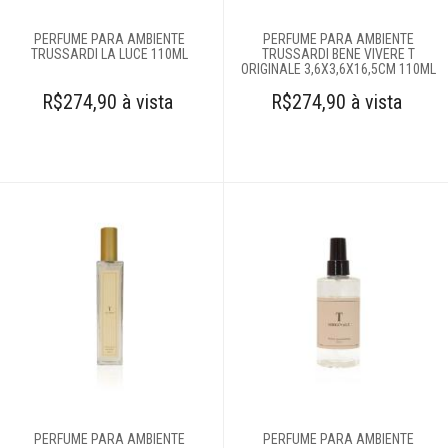
Cortinas
PERFUME PARA AMBIENTE
PERFUME PARA AMBIENTE
TRUSSARDI LA LUCE 110ML
Edredons
TRUSSARDI BENE VIVERE T
ORIGINALE 3,6X3,6X16,5CM 110ML
R$274,90 à vista
R$274,90 à vista
Lençóis
Moda feminina
Roupões
Tapetes
Toalhas
Travesseiros
PERFUME PARA AMBIENTE
PERFUME PARA AMBIENTE