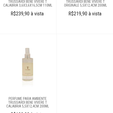
TRUSSARDI BENE VIVERE T
TRUSSARDI BENE VIVERE T
Móveis
CALABRIA 3,6X3,6X16,5CM 110ML
ORIGINALE 5,5X12,4CM 200ML
R$239,90 à vista
R$219,90 à vista
Decoração
Login
Criar conta
Pesquisar Lista
Fale
Conosco
61
996581061
Televendas
61
PERFUME PARA AMBIENTE
996588122
TRUSSARDI BENE VIVERE T
CALABRIA 5,5X12,4CM 200ML