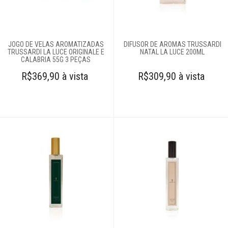
Águas
perfumadas
Difusores
JOGO DE VELAS AROMATIZADAS
DIFUSOR DE AROMAS TRUSSARDI
Sabonetes
TRUSSARDI LA LUCE ORIGINALE E
NATAL LA LUCE 200ML
CALABRIA 55G 3 PEÇAS
Sachês
R$369,90 à vista
R$309,90 à vista
aromatizantes
Velas
Cobertores e
mantas
Colchas
Complementos
para cama