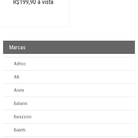
R$199,90 à vista
Marcas
AdHoc
Alfi
Ariete
Ballarini
Barazzoni
Bialetti