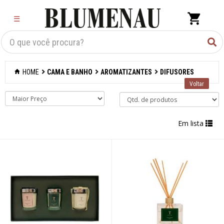
×
☰
Criar Lista
Organização
HOME
CAMA E BANHO
AROMATIZANTES
DIFUSORES
Cozinha
Eletros
Em lista
Mesa
Cama e banho
Acessórios para
banheiro
Aromatizantes