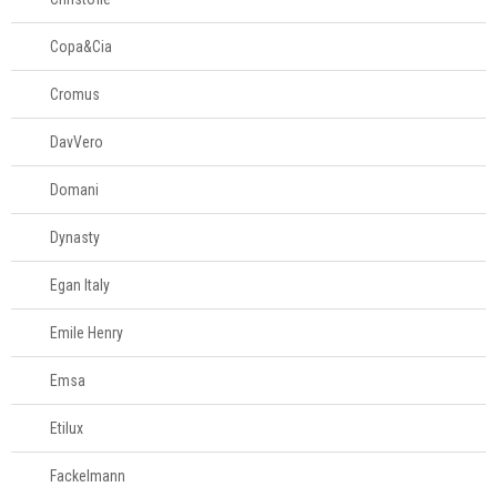
Copa&Cia
Cromus
DavVero
Domani
Dynasty
Egan Italy
Emile Henry
Emsa
Etilux
Fackelmann