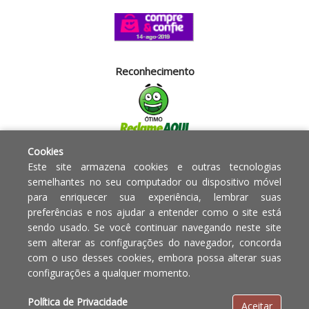
Reconhecimento
Cookies
Segurança
Este site armazena cookies e outras tecnologias
semelhantes no seu computador ou dispositivo móvel
para enriquecer sua experiência, lembrar suas
Powered by:
preferências e nos ajudar a entender como o site está
sendo usado. Se você continuar navegando neste site
Copyright © 2010 - 2017 Razão
Em caso de divergência de
sem alterar as configurações do navegador, concorda
social Blumenau - RA OBJETOS PARA
preços, o valor válido é o do
com o uso desses cookies, embora possa alterar suas
O LAR EIRELI CNPJ -
Carrinho de Compras.
configurações a qualquer momento.
12.772.829/0001-91 | CLS 302 bloco
E loja 33 Asa Sul - Brasília-DF - CEP:
Política de Privacidade
Aceitar