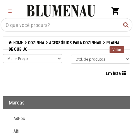
×
☰
Criar Lista
Organização
HOME
COZINHA
ACESSÓRIOS PARA COZINHAR
PLAINA
Cozinha
DE QUEIJO
Acessórios para
confeitaria
Em lista
Acessórios para
cozinhar
Abridores de latas
Marcas
Acessórios
Afiadores de
AdHoc
facas manuais
Alfi