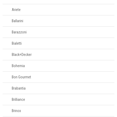
Amassadores de
batatas
Ariete
Assadeiras e
formas
Ballarini
Balanças
Barazzoni
Batedores
Batedores de
Bialetti
carne
Boleadores
Black+Decker
Bowls
Bohemia
Centrífugas
Colheres para
Bon Gourmet
servir
Brabantia
Conchas
Cortadores
Brilliance
Cozi-vapore
Brinox
Descascadores