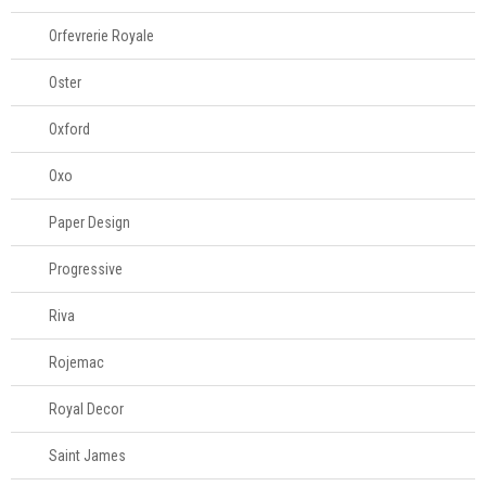
Televendas
Orfevrerie Royale
61
996588122
Oster
Oxford
Oxo
Paper Design
Progressive
Riva
Rojemac
Royal Decor
Saint James