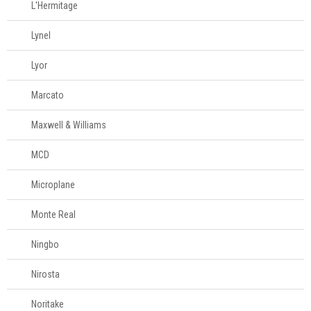
L'Hermitage
Mesa
Lynel
Cama e banho
Lyor
Móveis
Marcato
Maxwell & Williams
Decoração
MCD
Login
Microplane
Criar conta
Monte Real
Pesquisar Lista
Ningbo
Fale
Conosco
Nirosta
61
996581061
Noritake