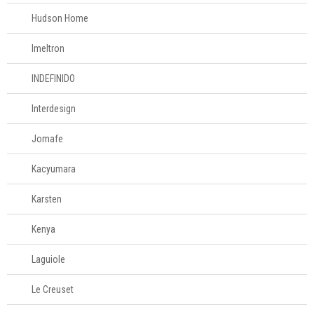
Tesouras de
Hudson Home
alimentos
Imeltron
Acessórios para
INDEFINIDO
organizar
Interdesign
Acessórios para
servir
Jomafe
Kacyumara
Churrasco
Karsten
Linha infantil
Kenya
Panelas
Laguiole
Le Creuset
Eletros