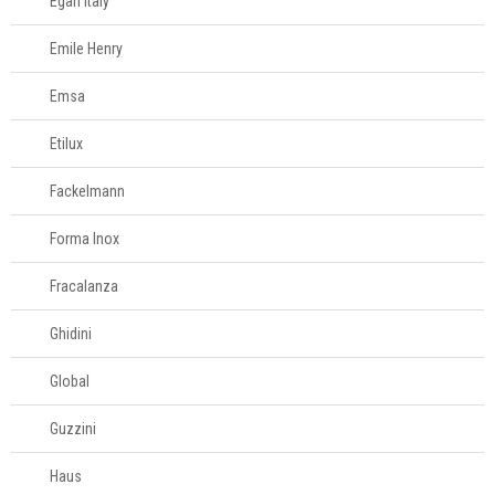
Egan Italy
Moedores
Emile Henry
Panos de copa
Peneiras
Emsa
Pilão
Etilux
Pincel
Plaina de queijo
Fackelmann
Porta-
Forma Inox
condimentos
Protetor para air
Fracalanza
fryer
Quebra-nozes
Ghidini
Raladores
Global
Saleiros
Tábuas para corte
Guzzini
Termômetros para
Haus
cozinha