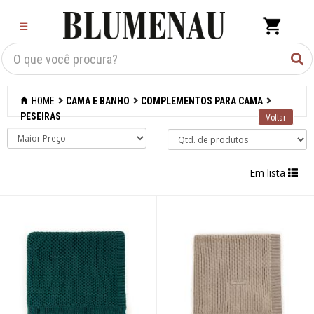
×
☰
Criar Lista
Organização
HOME
CAMA E BANHO
COMPLEMENTOS PARA CAMA
Cozinha
PESEIRAS
Eletros
Em lista
Mesa
Cama e banho
Acessórios para
banheiro
Aromatizantes