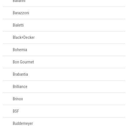
Ballarini
Barazzoni
Bialetti
Black+Decker
Bohemia
Bon Gourmet
Brabantia
Brilliance
Brinox
BSF
Buddemeyer