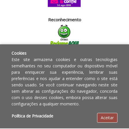
Reconhecimento
Cookies
Segurança
Este site armazena cookies e outras tecnologias
semelhantes no seu computador ou dispositivo móvel
para enriquecer sua experiência, lembrar suas
Powered by:
preferências e nos ajudar a entender como o site está
sendo usado. Se você continuar navegando neste site
Copyright © 2010 - 2017 Razão
Em caso de divergência de
sem alterar as configurações do navegador, concorda
social Blumenau - RA OBJETOS PARA
preços, o valor válido é o do
com o uso desses cookies, embora possa alterar suas
O LAR EIRELI CNPJ -
Carrinho de Compras.
configurações a qualquer momento.
12.772.829/0001-91 | CLS 302 bloco
E loja 33 Asa Sul - Brasília-DF - CEP:
Política de Privacidade
Aceitar
70.338-555