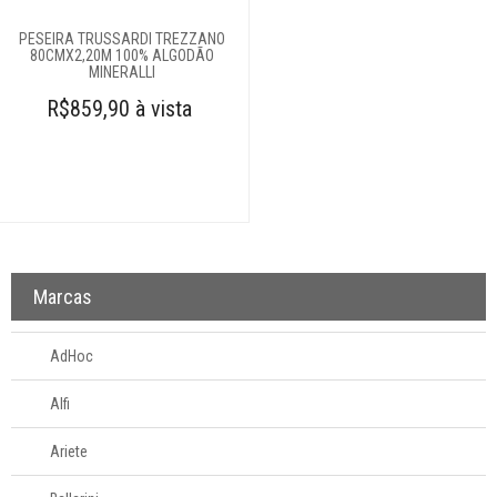
Decoração
PESEIRA TRUSSARDI TREZZANO
80CMX2,20M 100% ALGODÃO
MINERALLI
Login
R$859,90 à vista
Criar conta
Pesquisar Lista
Fale
Conosco
61
996581061
Marcas
Televendas
AdHoc
61
996588122
Alfi
Ariete