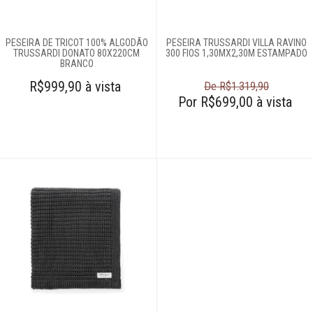
Edredons
Lençóis
PESEIRA DE TRICOT 100% ALGODÃO
PESEIRA TRUSSARDI VILLA RAVINO
TRUSSARDI DONATO 80X220CM
300 FIOS 1,30MX2,30M ESTAMPADO
BRANCO
Moda feminina
R$999,90 à vista
De R$1.319,90
Por R$699,00 à vista
Roupões
Tapetes
Toalhas
Travesseiros
Móveis