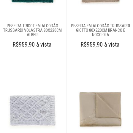
Cobertores e
mantas
PESEIRA TRICOT EM ALGODÃO
PESEIRA EM ALGODÃO TRUSSARDI
TRUSSARDI VOLASTRA 80X220CM
GIOTTO 80X220CM BRANCO E
ALBERI
NOCCIOLA
Colchas
R$959,90 à vista
R$959,90 à vista
Complementos
para cama
Almofadas
Peseiras
Protetores para
colchão
Saias
Cortinas