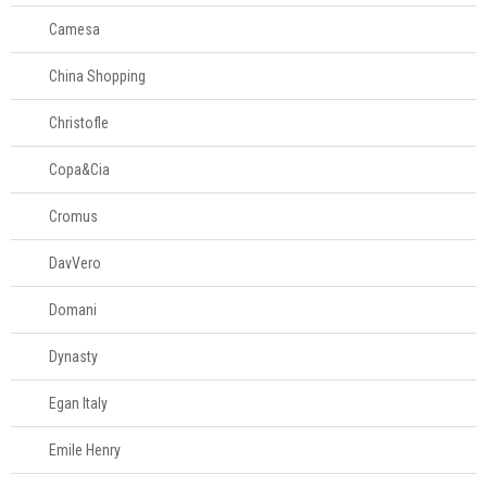
Camesa
China Shopping
Christofle
Copa&Cia
Cromus
DavVero
Domani
Dynasty
Egan Italy
Emile Henry