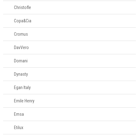
Christofle
Copa&Cia
Cromus
DavVero
Domani
Dynasty
Egan Italy
Emile Henry
Emsa
Etilux