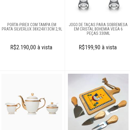
Complementos
para mesa
PORTA-PIREX COM TAMPA EM
JOGO DE TAÇAS PARA SOBREMESA
PRATA SILVERLUX 38X24X13CM 2,9L
EM CRISTAL BOHEMIA VEGA 6
Copos e taças
PEÇAS 330ML
R$2.190,00 à vista
R$199,90 à vista
Louças
Servir
Aparelhos de chá
e café
Cremeira
Linha avulsa
Petisqueiras
Ramequin
Sobremesa