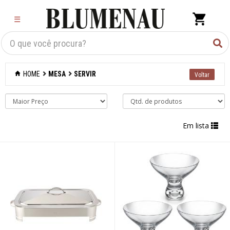
×
☰
Criar Lista
Organização
HOME
MESA
SERVIR
Cozinha
Eletros
Em lista
Mesa
Acessórios
Bar
Café e chá