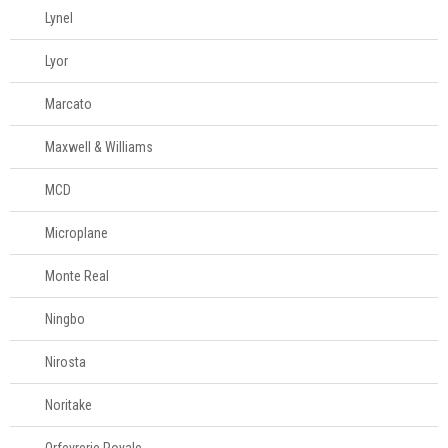
Lynel
Televendas
61
Lyor
996588122
Marcato
Maxwell & Williams
MCD
Microplane
Monte Real
Ningbo
Nirosta
Noritake