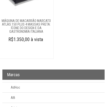
Amassadores de
batatas
Assadeiras e
formas
MÁQUINA DE MACARRÃO MARCATO
Balanças
ATLAS 150 PLUS 4 MASSAS PRETA:
ÍCONE DO DESIGN E DA
Batedores
GASTRONOMIA ITALIANA
Batedores de
R$1.350,00 à vista
carne
Boleadores
Bowls
Centrífugas
Colheres para
Marcas
servir
Conchas
AdHoc
Cortadores
Cozi-vapore
Alfi
Descascadores