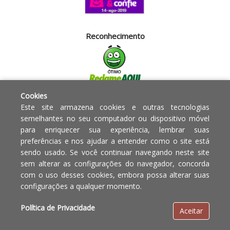
Reconhecimento
Cookies
Segurança
Este site armazena cookies e outras tecnologias
semelhantes no seu computador ou dispositivo móvel
para enriquecer sua experiência, lembrar suas
Powered by:
preferências e nos ajudar a entender como o site está
sendo usado. Se você continuar navegando neste site
Copyright © 2010 - 2017 Razão
Em caso de divergência de
sem alterar as configurações do navegador, concorda
social Blumenau - RA OBJETOS PARA
preços, o valor válido é o do
com o uso desses cookies, embora possa alterar suas
O LAR EIRELI CNPJ -
Carrinho de Compras.
configurações a qualquer momento.
12.772.829/0001-91 | CLS 302 bloco
E loja 33 Asa Sul - Brasília-DF - CEP:
Política de Privacidade
Aceitar
70.338-555