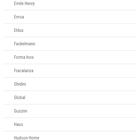
Emile Henry
Tesouras de
alimentos
Emsa
Acessórios para
Etilux
organizar
Fackelmann
Acessórios para
Forma Inox
servir
Fracalanza
Churrasco
Ghidini
Linha infantil
Global
Guzzini
Panelas
Haus
Eletros
Hudson Home