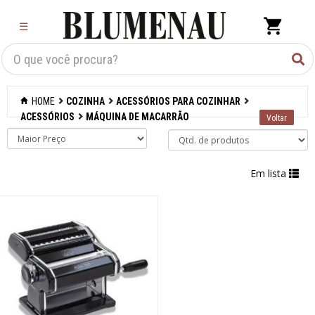
×
☰
Criar Lista
Organização
HOME
COZINHA
ACESSÓRIOS PARA COZINHAR
Cozinha
ACESSÓRIOS
MÁQUINA DE MACARRÃO
Acessórios para
confeitaria
Em lista
Acessórios para
cozinhar
Abridores de latas
Acessórios
Afiadores de
facas manuais