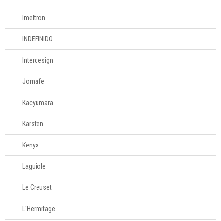
Mesa
Imeltron
INDEFINIDO
Cama e banho
Interdesign
Móveis
Jomafe
Decoração
Kacyumara
Login
Karsten
Criar conta
Kenya
Pesquisar Lista
Laguiole
Fale
Conosco
Le Creuset
61
L'Hermitage
996581061