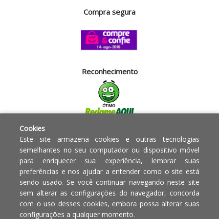
Compra segura
Reconhecimento
Cookies
Segurança
Este site armazena cookies e outras tecnologias
semelhantes no seu computador ou dispositivo móvel
para enriquecer sua experiência, lembrar suas
Powered by:
preferências e nos ajudar a entender como o site está
sendo usado. Se você continuar navegando neste site
Copyright © 2010 - 2017 Razão
Em caso de divergência de
sem alterar as configurações do navegador, concorda
social Blumenau - RA OBJETOS PARA
preços, o valor válido é o do
com o uso desses cookies, embora possa alterar suas
O LAR EIRELI CNPJ -
Carrinho de Compras.
configurações a qualquer momento.