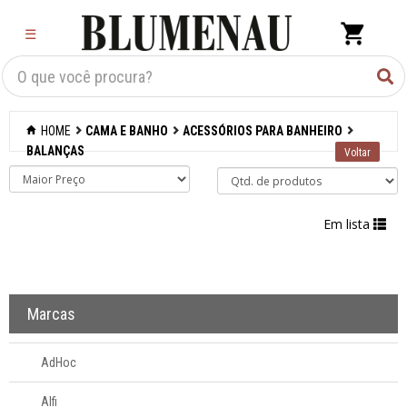
×
☰
Criar Lista
Organização
HOME
CAMA E BANHO
ACESSÓRIOS PARA BANHEIRO
Cozinha
BALANÇAS
Eletros
Em lista
Mesa
Cama e banho
Marcas
Acessórios para
banheiro
AdHoc
Balanças
Jogos para
Alfi