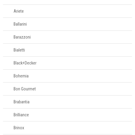
banheiro
Ariete
Porta-algodão
Porta-escovas
Ballarini
Porta-escovas
Barazzoni
para banheiro
Porta-papel
Bialetti
higiênico
Porta-sabonete
Black+Decker
Porta-toalhas
Bohemia
Saboneteiras
Bon Gourmet
Aromatizantes
Brabantia
Cobertores e
Brilliance
mantas
Brinox