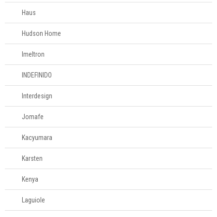
996581061
Haus
Televendas
61
Hudson Home
996588122
Imeltron
INDEFINIDO
Interdesign
Jomafe
Kacyumara
Karsten
Kenya
Laguiole