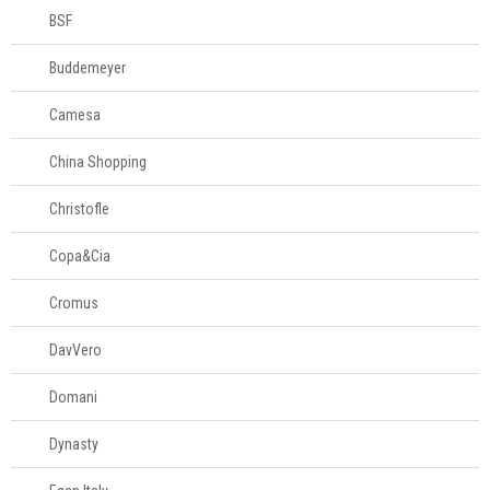
Colchas
BSF
Complementos
Buddemeyer
para cama
Camesa
Cortinas
China Shopping
Christofle
Edredons
Copa&Cia
Lençóis
Cromus
Moda feminina
DavVero
Domani
Roupões
Dynasty
Tapetes