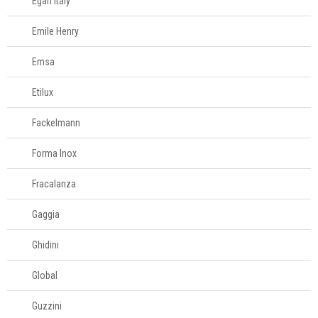
Egan Italy
Toalhas
Emile Henry
Travesseiros
Emsa
Etilux
Móveis
Fackelmann
Decoração
Forma Inox
Fracalanza
Login
Criar conta
Gaggia
Pesquisar Lista
Ghidini
Fale
Global
Conosco
61
Guzzini