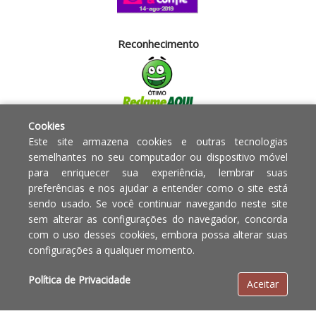
Reconhecimento
Cookies
Segurança
Este site armazena cookies e outras tecnologias
semelhantes no seu computador ou dispositivo móvel
para enriquecer sua experiência, lembrar suas
Powered by:
preferências e nos ajudar a entender como o site está
sendo usado. Se você continuar navegando neste site
Copyright © 2010 - 2017 Razão
Em caso de divergência de
sem alterar as configurações do navegador, concorda
social Blumenau - RA OBJETOS PARA
preços, o valor válido é o do
com o uso desses cookies, embora possa alterar suas
O LAR EIRELI CNPJ -
Carrinho de Compras.
configurações a qualquer momento.
12.772.829/0001-91 | CLS 302 bloco
E loja 33 Asa Sul - Brasília-DF - CEP:
Política de Privacidade
Aceitar
70.338-555