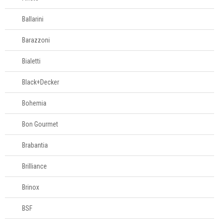
Porta-pão
Ballarini
Porta-papel
Porta-talheres
Barazzoni
Porta-utensílios
Bialetti
Potes para
mantimentos
Black+Decker
Pratos para bolo
Bohemia
Queijeiras
Bon Gourmet
Acessórios para
servir
Brabantia
Brilliance
Churrasco
Brinox
Linha infantil
BSF