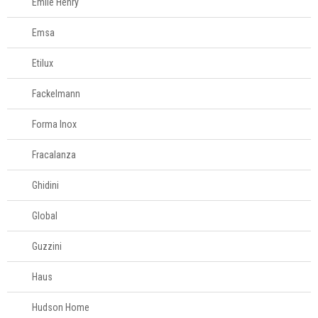
Emile Henry
Fale
Conosco
Emsa
61
996581061
Etilux
Televendas
Fackelmann
61
996588122
Forma Inox
Fracalanza
Ghidini
Global
Guzzini
Haus
Hudson Home