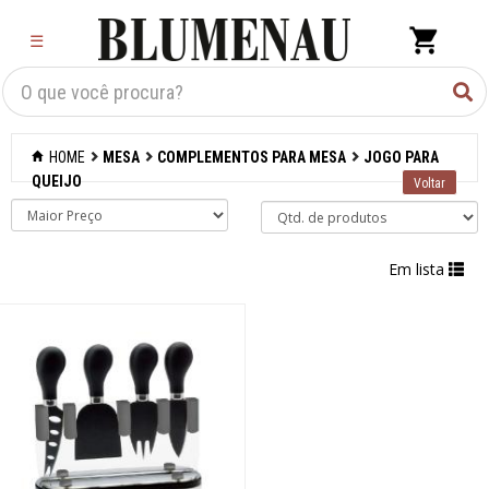
×
☰
Criar Lista
Organização
HOME
MESA
COMPLEMENTOS PARA MESA
JOGO PARA
Cozinha
QUEIJO
Eletros
Em lista
Mesa
Acessórios
Bar
Café e chá