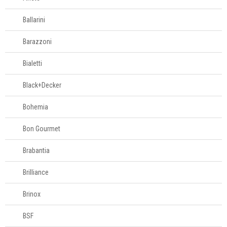
Molheiras
Ballarini
Porta-adoçantes
Porta-guardanapo
Barazzoni
Prato giratório
Bialetti
Saleiro e
pimenteiro
Black+Decker
Sopeira
Bohemia
Sousplats
Toalhas de mesa
Bon Gourmet
Travessas
Brabantia
Copos e taças
Brilliance
Louças
Brinox
BSF
Servir