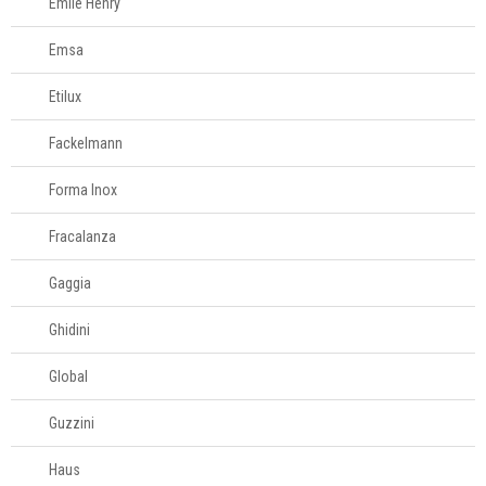
Emile Henry
996581061
Emsa
Televendas
61
Etilux
996588122
Fackelmann
Forma Inox
Fracalanza
Gaggia
Ghidini
Global
Guzzini
Haus