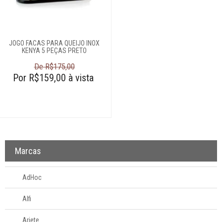
Complementos
para mesa
Açucareiros
JOGO FACAS PARA QUEIJO INOX
KENYA 5 PEÇAS PRETO
Caminhos de
De R$175,00
mesa
Por R$159,00 à vista
Cestas
Descanso de
panelas
Descanso de
talheres
Farinheira
Marcas
Galheteiros
Guardanapos
AdHoc
Jogo para queijo
Alfi
Lugar americano
Meleiras
Ariete