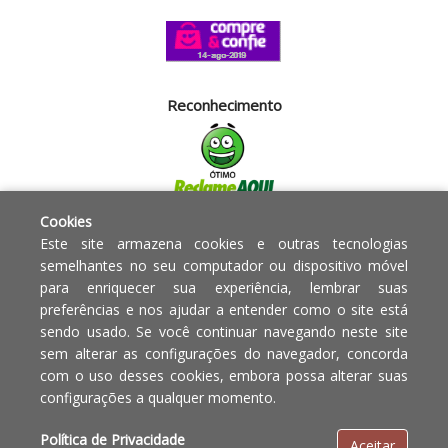
Reconhecimento
Cookies
Segurança
Este site armazena cookies e outras tecnologias
semelhantes no seu computador ou dispositivo móvel
para enriquecer sua experiência, lembrar suas
Powered by:
preferências e nos ajudar a entender como o site está
sendo usado. Se você continuar navegando neste site
Copyright © 2010 - 2017 Razão
Em caso de divergência de
sem alterar as configurações do navegador, concorda
social Blumenau - RA OBJETOS PARA
preços, o valor válido é o do
com o uso desses cookies, embora possa alterar suas
O LAR EIRELI CNPJ -
Carrinho de Compras.
configurações a qualquer momento.
12.772.829/0001-91 | CLS 302 bloco
E loja 33 Asa Sul - Brasília-DF - CEP:
Política de Privacidade
Aceitar