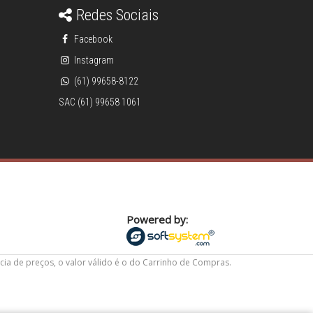
Redes Sociais
Facebook
Instagram
(61) 99658-8122
SAC (61) 99658 1061
Powered by:
cia de preços, o valor válido é o do Carrinho de Compras.