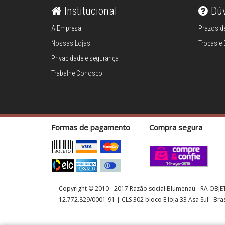
Abajures e
Institucional
Dú
luminárias
A Empresa
Prazos de
Almofadas
Nossas Lojas
Trocas e
Privacidade e segurança
Arranjos
Trabalhe Conosco
Bombonieres
Formas de pagamento
Compra segura
Castiçais
Centros de mesa
Cinzeiros
Copyright © 2010 - 2017 Razão social Blumenau - RA OBJE
12.772.829/0001-91 | CLS 302 bloco E loja 33 Asa Sul - Bras
Complementos