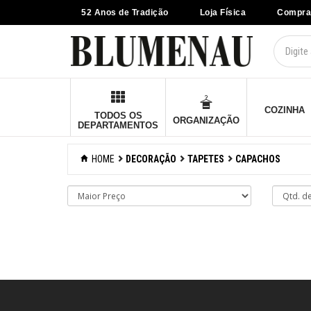
52 Anos de Tradição
Loja Física
Compra
×
Criar Lista
Organização
Cozinha
COZINHA
TODOS OS
ORGANIZAÇÃO
DEPARTAMENTOS
Eletros
HOME
DECORAÇÃO
TAPETES
CAPACHOS
Mesa
Cama e banho
Móveis
Decoração