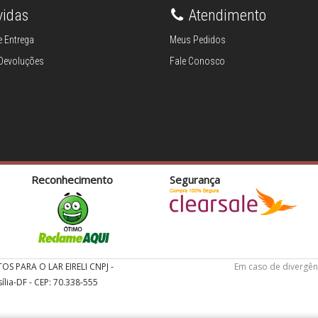
vidas
Atendimento
 Entrega
Meus Pedidos
 Devoluções
Fale Conosco
Reconhecimento
Segurança
TOS PARA O LAR EIRELI CNPJ -
Em caso de divergên
ília-DF - CEP: 70.338-555